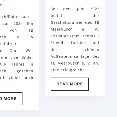
FRIENDS
TURNIER
nt
|
Seit dem Jahr 2022
GRUPPE
AUF
bietet der
sch/Rotterdam
BESUCHT
DEN
Geschäftsführer des TB
ruar 2024 Ein
ATP
PLÄTZEN
Meerbusch e. V.,
rag von TB
&
DES
Christian Ohm, Tennis +
busch e. V
WHEELCHAIR
TB
Friends Turniere auf
tsführer
TENNIS
MEERBUSCH
der schönen
tian Ohm Wer
Außentennisanlage des
IN
E.
die Live Bilder
TB Meerbusch e. V. an.
ATP Tennis in
ROTTERDAM
V.
Eine erfolgreiche
usch gesehen
n fasziniert auch
READ
READ MORE
MORE
READ
D MORE
MORE