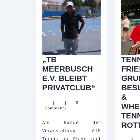
„TB
TENN
MEERBUSCH
FRI
E.V. BLEIBT
GRU
„TB
PRIVATCLUB“
BES
MEERBUSC
&
|
|
0
E.V.
WHE
Comment
|
BLEIBT
TENN
Am Rande der
PRIVATCLU
ROT
Veranstaltung ATP
Tennis an Rhein und
|