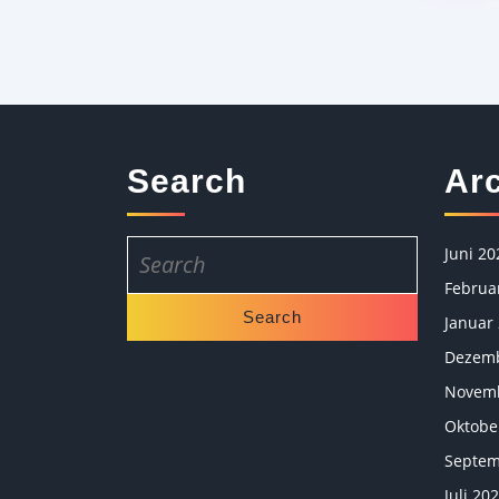
Search
Ar
Search
Juni 20
for:
Februa
Januar
Dezemb
Novemb
Oktobe
Septem
Juli 20