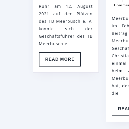
Comme
Ruhr am 12. August
2021 auf den Plätzen
Meerbu
des TB Meerbusch e. V.
im Feb
konnte sich der
Beit
Geschäftsführer des TB
Meer
Meerbusch e.
Geschäf
Chris
READ
READ MORE
einmal 
MORE
beim 
Meerb
hat, de
die
REA