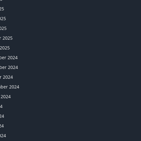
25
025
025
r 2025
 2025
er 2024
er 2024
r 2024
ber 2024
 2024
24
24
24
024