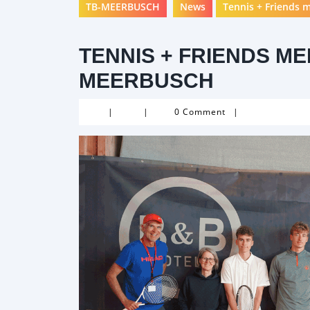
TB-MEERBUSCH
News
Tennis + Friends 
TENNIS + FRIENDS MEE
MEERBUSCH
|
|
0 Comment
|