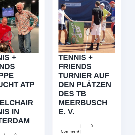
IS +
TENNIS +
ENDS
FRIENDS
PPE
TURNIER AUF
UCHT ATP
DEN PLÄTZEN
H
DES TB
ELCHAIR
MEERBUSCH
TENNIS
IS IN
E. V.
B“
TENNIS
+
TERDAM
|
|
0
+
FRIENDS
Comment
|
|
0