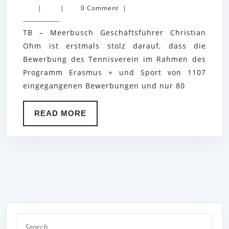
MEERBU
|
|
0 Comment
|
E.
TB – Meerbusch Geschäftsführer Christian
V.
Ohm ist erstmals stolz darauf, dass die
ERHÄLT
Bewerbung des Tennisverein im Rahmen des
30
Programm Erasmus + und Sport von 1107
PUNKTE
eingegangenen Bewerbungen und nur 80
BEI
IHRER
READ
READ MORE
MORE
EU
BEWER
Search
for: