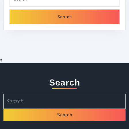
x
Search
Search
for: