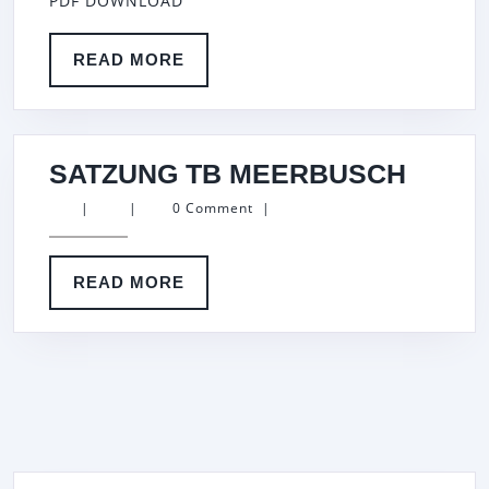
PDF DOWNLOAD
READ
READ MORE
MORE
SATZ
SATZUNG TB MEERBUSCH
TB
|
|
0 Comment
|
MEER
READ
READ MORE
MORE