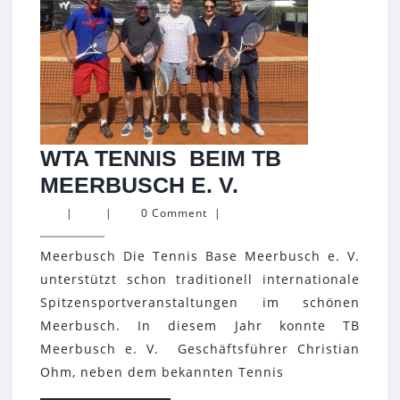
WTA TENNIS BEIM TB
WTA
MEERBUSCH E. V.
TENNIS
|
|
0 Comment
|
BEIM
Meerbusch Die Tennis Base Meerbusch e. V.
TB
unterstützt schon traditionell internationale
MEERBUSCH
Spitzensportveranstaltungen im schönen
E.
Meerbusch. In diesem Jahr konnte TB
V.
Meerbusch e. V. Geschäftsführer Christian
Ohm, neben dem bekannten Tennis