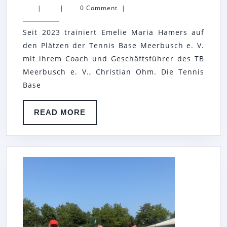
TENNIS
|
|
0 Comment
|
BASE
Seit 2023 trainiert Emelie Maria Hamers auf
MEERBUSCH
den Plätzen der Tennis Base Meerbusch e. V.
E.
mit ihrem Coach und Geschäftsführer des TB
V.
Meerbusch e. V., Christian Ohm. Die Tennis
FÖRDERT
Base
DEN
NACHWUCHS
READ
READ MORE
MORE