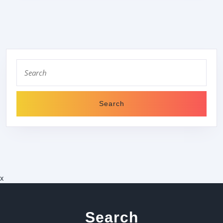
V.
(DTB)
–
TENNIS
Search
VERBAND
for:
NIEDERRHE
E.
V.
(TVN)
NACH
WIE
VOR
x
KONTRAPR
Search