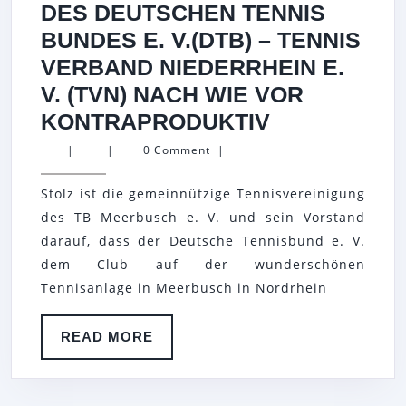
DES DEUTSCHEN TENNIS
BUNDES E. V.(DTB) – TENNIS
VERBAND NIEDERRHEIN E.
V. (TVN) NACH WIE VOR
TB
KONTRAPRODUKTIV
MEERBUSC
|
|
0 Comment
|
E.V.
Stolz ist die gemeinnützige Tennisvereinigung
RICHTET
des TB Meerbusch e. V. und sein Vorstand
EINZELTEN
darauf, dass der Deutsche Tennisbund e. V.
AUS
dem Club auf der wunderschönen
DES
Tennisanlage in Meerbusch in Nordrhein
DEUTSCHE
TENNIS
READ
READ MORE
MORE
BUNDES
E.