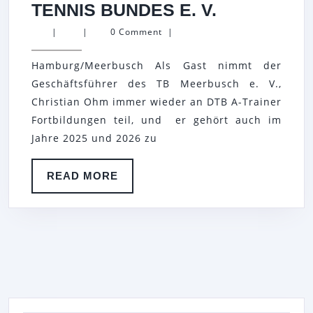
CHRISTIAN
TENNIS BUNDES E. V.
OHM
|
|
0 Comment
|
BESUCHT
Hamburg/Meerbusch Als Gast nimmt der
HAMBURG
Geschäftsführer des TB Meerbusch e. V.,
OPEN
Christian Ohm immer wieder an DTB A-Trainer
2024
Fortbildungen teil, und er gehört auch im
UND
Jahre 2025 und 2026 zu
MEETING
DES
READ
READ MORE
MORE
DEUTSCHE
TENNIS
BUNDES
E.
V.