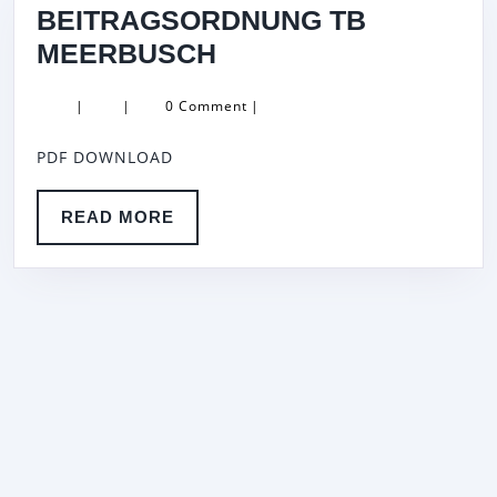
BEITRAGSORDNUNG TB
BEITRAGSORDNUN
MEERBUSCH
TB
|
|
0 Comment
|
MEERBUSCH
PDF DOWNLOAD
READ
READ MORE
MORE