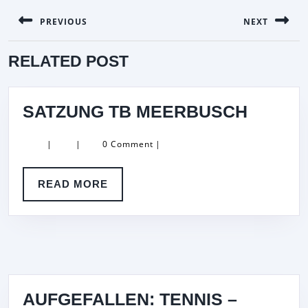
BEITRAGSNAVIGATION
PREVIOUS
NEXT
Previous
Next
RELATED POST
post:
post:
SATZU
SATZUNG TB MEERBUSCH
TB
|
|
0 Comment
|
MEER
READ
READ MORE
MORE
AUFGEFALLEN: TENNIS –