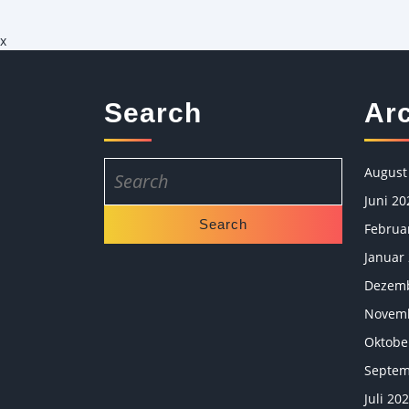
x
Search
Ar
Search
August
for:
Juni 20
Februa
Januar
Dezemb
Novemb
Oktobe
Septem
Juli 20