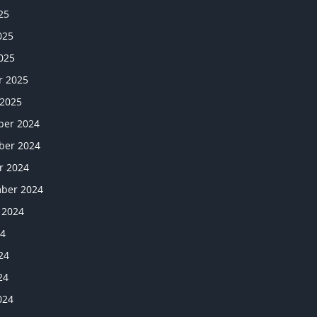
25
025
025
r 2025
 2025
er 2024
er 2024
r 2024
ber 2024
 2024
24
24
24
024