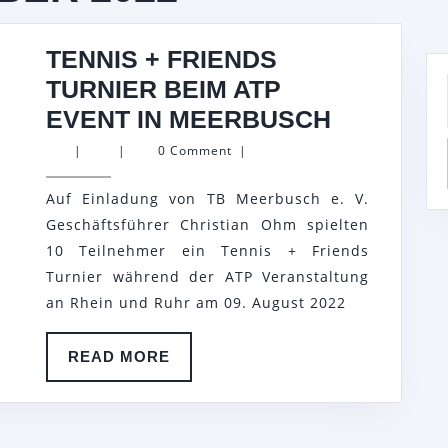
TENNIS + FRIENDS
TURNIER BEIM ATP
TENNIS
EVENT IN MEERBUSCH
+
|
|
0 Comment
|
FRIENDS
Auf Einladung von TB Meerbusch e. V.
TURNIER
Geschäftsführer Christian Ohm spielten
BEIM
10 Teilnehmer ein Tennis + Friends
ATP
Turnier während der ATP Veranstaltung
EVENT
an Rhein und Ruhr am 09. August 2022
IN
MEERBU
READ
READ MORE
MORE