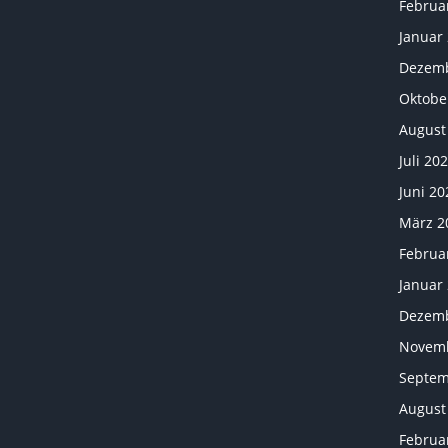
Februa
Januar
Dezemb
Oktobe
August
Juli 20
Juni 20
März 2
Februa
Januar
Dezemb
Novemb
Septem
August
Februa