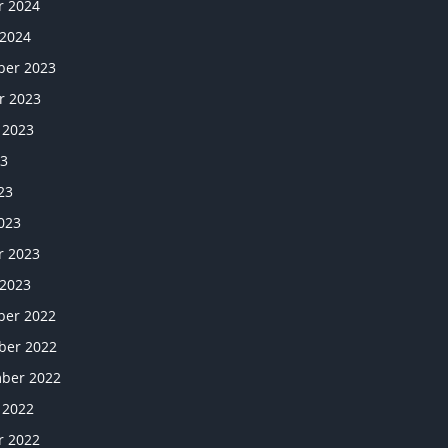
r 2024
 2024
er 2023
r 2023
 2023
23
23
023
r 2023
 2023
er 2022
er 2022
ber 2022
 2022
r 2022