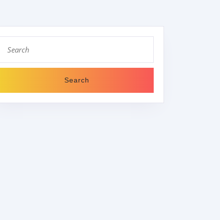
Search
for:
SCH