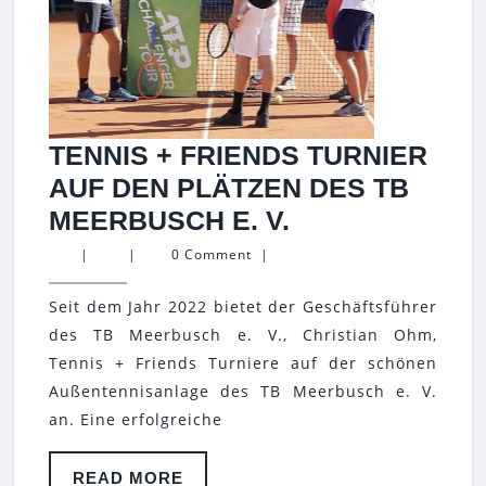
TENNIS + FRIENDS TURNIER
AUF DEN PLÄTZEN DES TB
TENNIS
MEERBUSCH E. V.
+
|
|
0 Comment
|
FRIENDS
Seit dem Jahr 2022 bietet der Geschäftsführer
TURNIER
des TB Meerbusch e. V., Christian Ohm,
AUF
Tennis + Friends Turniere auf der schönen
DEN
Außentennisanlage des TB Meerbusch e. V.
PLÄTZEN
an. Eine erfolgreiche
DES
TB
READ
READ MORE