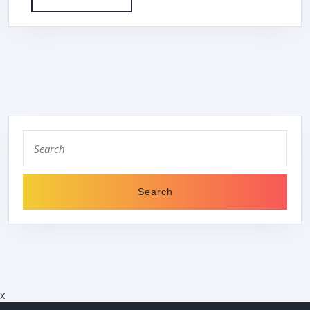
MORE
MEERBUSCH
E.
V.
Search
for:
x