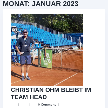
MONAT:
JANUAR 2023
CHRISTIAN OHM BLEIBT IM
CHRISTIAN
TEAM HEAD
OHM
|
|
0 Comment
|