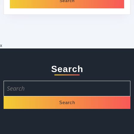
x
Search
Search
for: