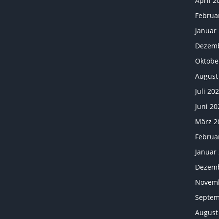
April 2
Februa
Januar
Dezemb
Oktobe
August
Juli 20
Juni 20
März 2
Februa
Januar
Dezemb
Novemb
Septem
August