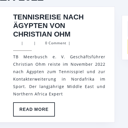
TENNISREISE NACH
ÄGYPTEN VON
TENNISREISE
CHRISTIAN OHM
NACH
|
|
0 Comment
|
ÄGYPTEN
TB Meerbusch e. V. Geschäftsführer
VON
Christian Ohm reiste im November 2022
CHRISTIAN
nach Ägypten zum Tennisspiel und zur
OHM
Kontakterweiterung in Nordafrika im
Sport. Der langjährige Middle East und
Northern Africa Expert
READ
READ MORE
MORE