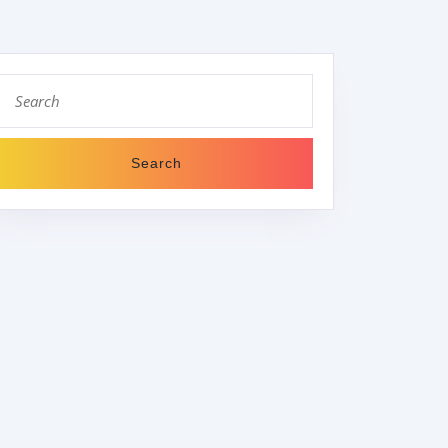
Search
for: