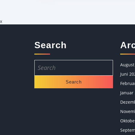
x
Search
Ar
Search
August
for:
Juni 20
Februa
Januar
Dezemb
Novemb
Oktobe
Septem