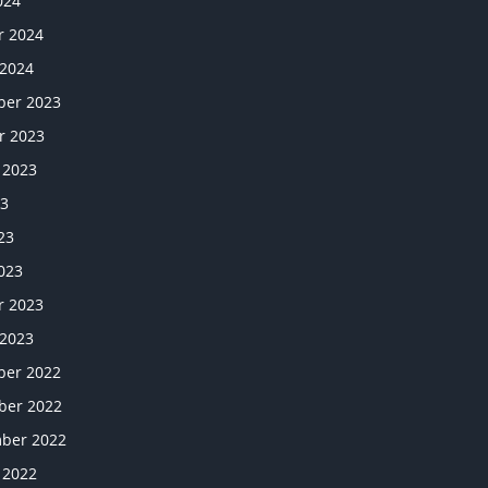
024
r 2024
 2024
er 2023
r 2023
 2023
23
23
023
r 2023
 2023
er 2022
er 2022
ber 2022
 2022