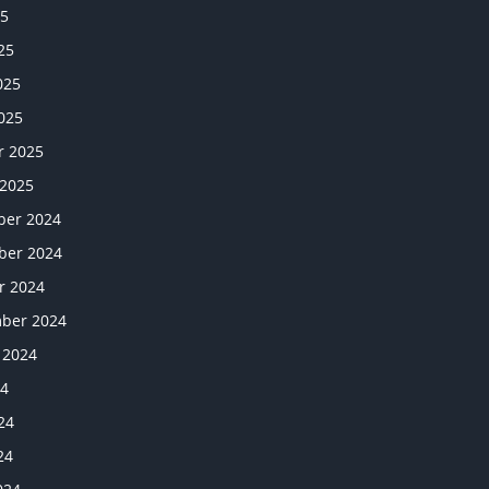
25
25
025
025
r 2025
 2025
er 2024
er 2024
r 2024
ber 2024
 2024
24
24
24