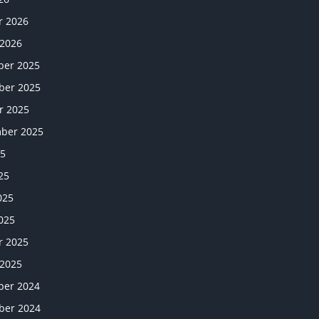
LANDTAG
r 2026
IN
 2026
NORDRHEIN
er 2025
–
er 2025
WESTFALEN
r 2025
ber 2025
25
25
025
025
r 2025
 2025
er 2024
er 2024