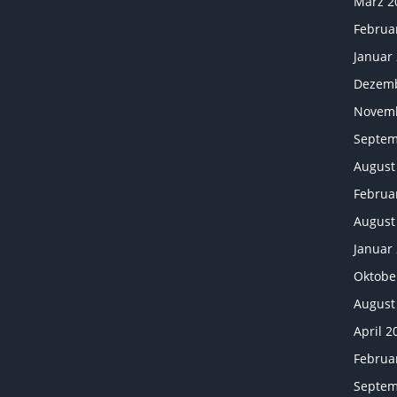
März 2
Februa
Januar
Dezemb
Novemb
Septem
August
Februa
August
Januar
Oktobe
August
April 2
Februa
Septem