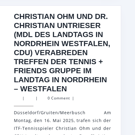
CHRISTIAN OHM UND DR.
CHRISTIAN UNTRIESER
(MDL DES LANDTAGS IN
NORDRHEIN WESTFALEN,
CDU) VERABREDEN
TREFFEN DER TENNIS +
FRIENDS GRUPPE IM
LANDTAG IN NORDRHEIN
CHRISTIAN
– WESTFALEN
OHM
|
|
0 Comment
|
UND
Düsseldorf/Gruiten/Meerbusch Am
DR.
Montag, den 16. Mai 2025, trafen sich der
CHRISTIAN
ITF-Tennisspieler Christian Ohm und der
UNTRIESER