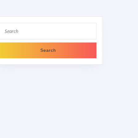
Search
for:
K