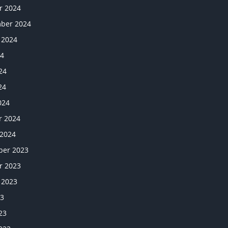
r 2024
ber 2024
 2024
24
24
24
024
r 2024
 2024
er 2023
r 2023
 2023
23
23