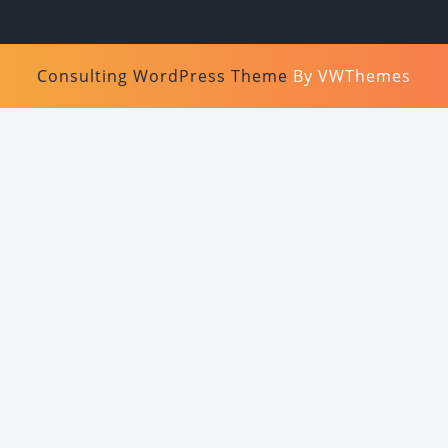
Consulting WordPress Theme
By VWThemes
Scroll
Up