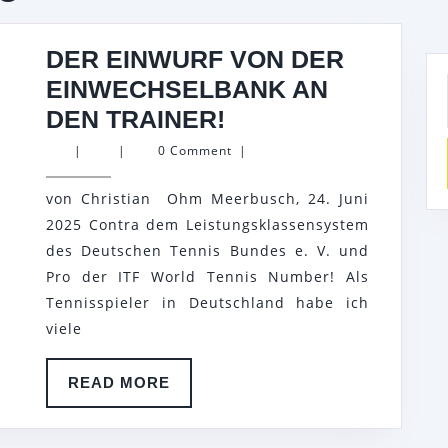
DER EINWURF VON DER
EINWECHSELBANK AN
DER
DEN TRAINER!
EINWURF
|
|
0 Comment
|
VON
von Christian Ohm Meerbusch, 24. Juni
DER
2025 Contra dem Leistungsklassensystem
EINWECHSELBAN
des Deutschen Tennis Bundes e. V. und
AN
Pro der ITF World Tennis Number! Als
DEN
Tennisspieler in Deutschland habe ich
TRAINER!
viele
READ
READ MORE
MORE