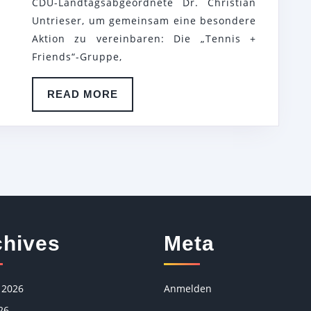
CDU-Landtagsabgeordnete Dr. Christian
(MDL
Untrieser, um gemeinsam eine besondere
DES
Aktion zu vereinbaren: Die „Tennis +
LANDTAGS
Friends“-Gruppe,
IN
READ
READ MORE
NORDRHEIN
MORE
WESTFALEN,
CDU)
VERABREDEN
TREFFEN
DER
TENNIS
chives
Meta
+
FRIENDS
GRUPPE
 2026
Anmelden
IM
26