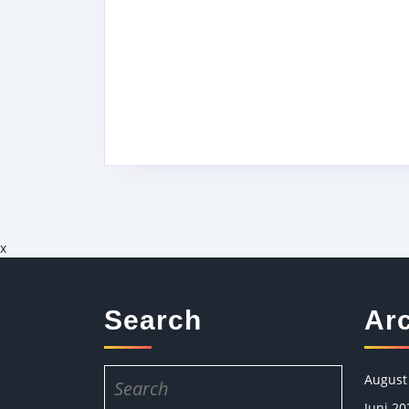
x
Search
Ar
Search
August
for:
Juni 20