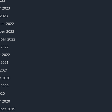
023
r 2023
 2023
er 2022
er 2022
ber 2022
 2022
r 2022
 2021
 2021
r 2020
 2020
020
r 2020
ber 2019