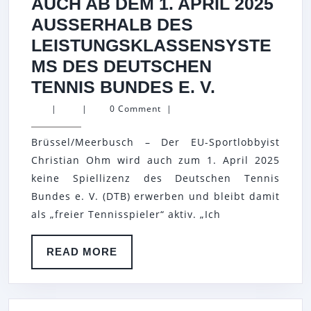
AUCH AB DEM 1. APRIL 2025
AUSSERHALB DES L
EISTUNGSKLASSENSYSTEM
S DES DEUTSCHEN T
TB
ENNIS BUNDES E. V.
MEERBUS
|
|
0 Comment
|
E.
Brüssel/Meerbusch – Der EU-Sportlobbyist
V.:
Christian Ohm wird auch zum 1. April 2025
GESCHÄFT
keine Spiellizenz des Deutschen Tennis
CHRISTIAN
Bundes e. V. (DTB) erwerben und bleibt damit
OHM
als „freier Tennisspieler“ aktiv. „Ich
BLEIBT
AUCH
READ
READ MORE
MORE
AB
DEM