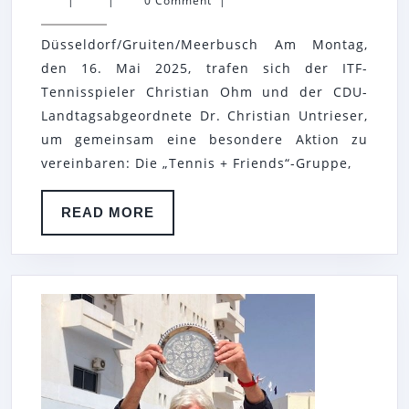
|
|
0 Comment
|
UND
Düsseldorf/Gruiten/Meerbusch Am Montag,
DR.
den 16. Mai 2025, trafen sich der ITF-
CHRISTIAN
Tennisspieler Christian Ohm und der CDU-
UNTRIESER
Landtagsabgeordnete Dr. Christian Untrieser,
(MDL
um gemeinsam eine besondere Aktion zu
DES
vereinbaren: Die „Tennis + Friends“-Gruppe,
LANDTAGS
READ
READ MORE
IN
MORE
NORDRHEIN
WESTFALEN,
CDU)
VERABREDEN
TREFFEN
DER