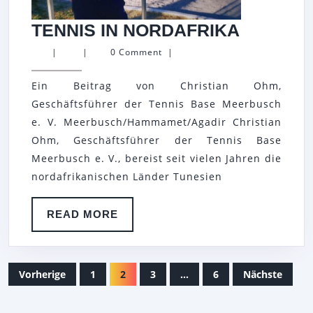
TENNIS
TENNIS IN NORDAFRIKA
IN
|
|
0 Comment
|
NORDAF
Ein Beitrag von Christian Ohm,
Geschäftsführer der Tennis Base Meerbusch
e. V. Meerbusch/Hammamet/Agadir Christian
Ohm, Geschäftsführer der Tennis Base
Meerbusch e. V., bereist seit vielen Jahren die
nordafrikanischen Länder Tunesien
READ
READ MORE
MORE
SEITENNUMMERIERUNG
Vorherige
1
2
3
…
6
Nächste
DER