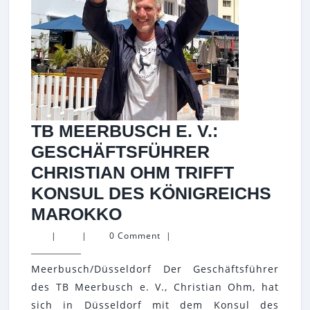
TENNIS
+
FRIENDS
GRUPPE
IM
LANDTAG
IN
TB MEERBUSCH E. V.:
NORDRHEIN
GESCHÄFTSFÜHRER
–
CHRISTIAN OHM TRIFFT
WESTFALEN
KONSUL DES KÖNIGREICHS
TB
MAROKKO
MEERBUSCH
|
|
0 Comment
|
E.
Meerbusch/Düsseldorf Der Geschäftsführer
V.:
des TB Meerbusch e. V., Christian Ohm, hat
GESCHÄFTSFÜHRER
sich in Düsseldorf mit dem Konsul des