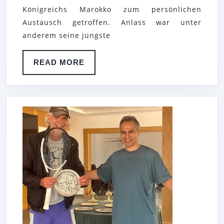
CHRISTIAN
Königreichs Marokko zum persönlichen
OHM
Austausch getroffen. Anlass war unter
TRIFFT
anderem seine jüngste
KONSUL
READ
READ MORE
DES
MORE
KÖNIGREICHS
MAROKKO