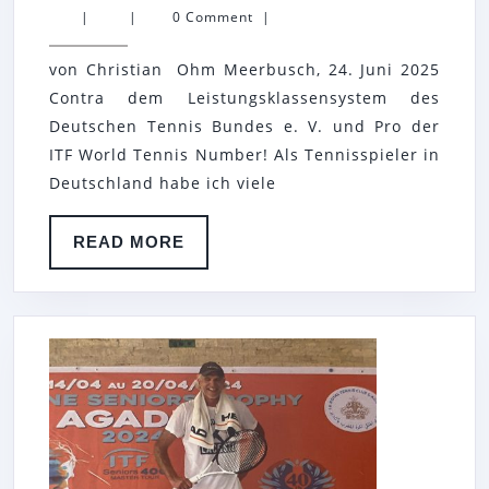
EINWURF
|
|
0 Comment
|
VON
von Christian Ohm Meerbusch, 24. Juni 2025
DER
Contra dem Leistungsklassensystem des
EINWECHSELBANK
Deutschen Tennis Bundes e. V. und Pro der
AN
ITF World Tennis Number! Als Tennisspieler in
DEN
Deutschland habe ich viele
TRAINER!
READ
READ MORE
MORE