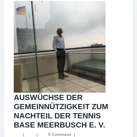
1.
APRIL
2025
AUSSERHAL
ES L
EISTUNGS
ES D
EUTSCHEN
ENNIS B
UNDES E
. V
AUSWÜCHSE DER
.
GEMEINNÜTZIGKEIT ZUM
NACHTEIL DER TENNIS
AUSWÜ
BASE MEERBUSCH E. V.
DER
|
|
0 Comment
|