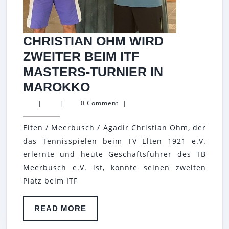
CHRISTIAN OHM WIRD
ZWEITER BEIM ITF
MASTERS-TURNIER IN
CHRISTIAN
MAROKKO
OHM
|
|
0 Comment
|
WIRD
Elten / Meerbusch / Agadir Christian Ohm, der
ZWEITER
das Tennisspielen beim TV Elten 1921 e.V.
BEIM
erlernte und heute Geschäftsführer des TB
ITF
Meerbusch e.V. ist, konnte seinen zweiten
MASTERS-
Platz beim ITF
TURNIER
IN
READ
READ MORE
MORE
MAROKKO