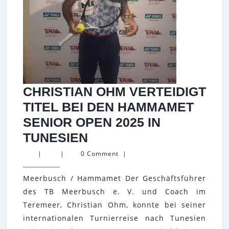
CHRISTIAN OHM VERTEIDIGT
TITEL BEI DEN HAMMAMET
SENIOR OPEN 2025 IN
CHRISTIAN
TUNESIEN
OHM
|
|
0 Comment
|
VERTEIDIGT
Meerbusch / Hammamet Der Geschäftsführer
TITEL
des TB Meerbusch e. V. und Coach im
BEI
Teremeer, Christian Ohm, konnte bei seiner
DEN
internationalen Turnierreise nach Tunesien