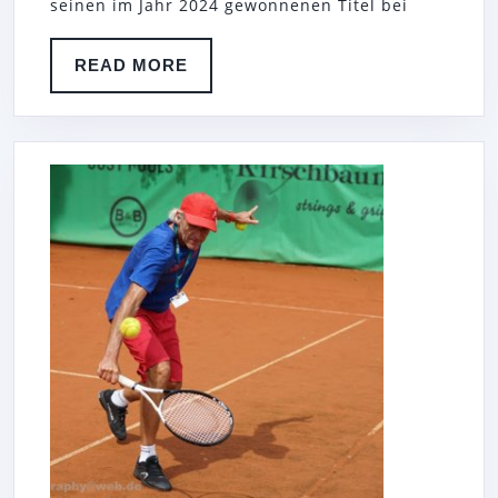
HAMMAMET
seinen im Jahr 2024 gewonnenen Titel bei
SENIOR
OPEN
READ
READ MORE
MORE
2025
IN
TUNESIEN