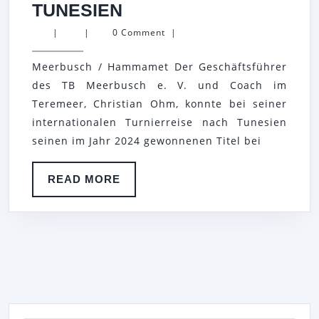
CHRISTIAN
TUNESIEN
OHM
|
|
0 Comment
|
VERTEIDIGT
Meerbusch / Hammamet Der Geschäftsführer
TITEL
des TB Meerbusch e. V. und Coach im
BEI
Teremeer, Christian Ohm, konnte bei seiner
DEN
internationalen Turnierreise nach Tunesien
HAMMAMET
seinen im Jahr 2024 gewonnenen Titel bei
SENIOR
OPEN
READ
READ MORE
MORE
2025
IN
TUNESIEN