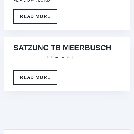
PDF DOWNLOAD
READ
READ MORE
MORE
SATZ
SATZUNG TB MEERBUSCH
TB
|
|
0 Comment
|
MEER
READ
READ MORE
MORE