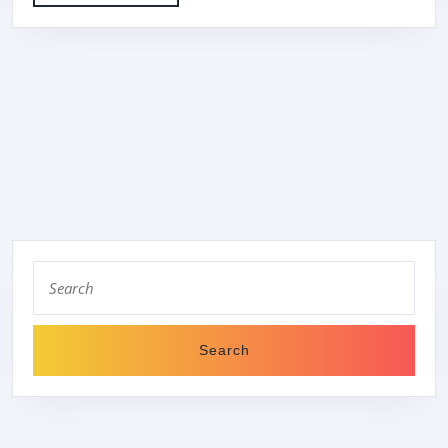
MORE
Search
for: