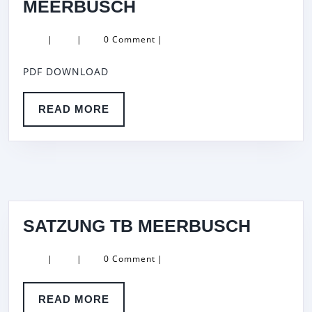
BEITRAGSORDNUN
MEERBUSCH
TB
|
|
0 Comment
|
MEERBUSCH
PDF DOWNLOAD
READ
READ MORE
MORE
SATZU
SATZUNG TB MEERBUSCH
TB
|
|
0 Comment
|
MEER
READ
READ MORE