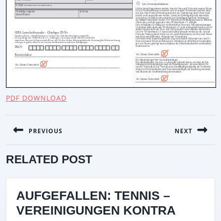
PDF DOWNLOAD
BEITRAGSNAVIGATION
PREVIOUS
NEXT
Previous
Next
RELATED POST
post:
post:
AUFGEFALLEN: TENNIS –
VEREINIGUNGEN KONTRA