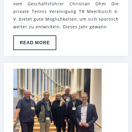
vom Geschäftsführer Christian Ohm Die
VON
private Tennis Vereinigung TB Meerbusch e.
DER
V. bietet gute Möglichkeiten, um sich sportlich
TENNIS
weiter zu entwickeln. Dieses Jahr gewann
BASE
MEERBUSCH
READ
READ MORE
MORE
E.
V.