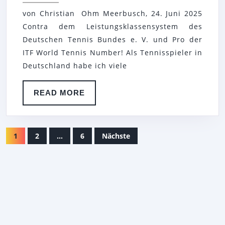
VON
von Christian Ohm Meerbusch, 24. Juni 2025
DER
Contra dem Leistungsklassensystem des
EINWECHSELBANK
Deutschen Tennis Bundes e. V. und Pro der
AN
ITF World Tennis Number! Als Tennisspieler in
DEN
Deutschland habe ich viele
TRAINER!
READ
READ MORE
MORE
SEITENNUMMERIERUNG
1
2
…
6
Nächste
DER
BEITRÄGE