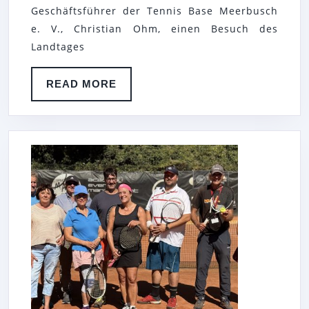
BASE
Geschäftsführer der Tennis Base Meerbusch
MEERBUSCH
e. V., Christian Ohm, einen Besuch des
E.
Landtages
V.
READ
READ MORE
BESUCHT
MORE
LANDTAG
NORDRHEIN-
WESTFALEN
UND
TRIFFT
MDL
DR.
CHRISTIAN
UNTRIESER
(CDU)