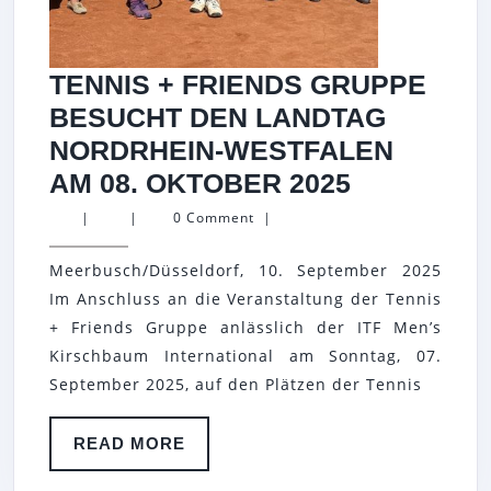
TENNIS + FRIENDS GRUPPE
BESUCHT DEN LANDTAG
NORDRHEIN-WESTFALEN
TENNIS
AM 08. OKTOBER 2025
+
|
|
0 Comment
|
FRIENDS
Meerbusch/Düsseldorf, 10. September 2025
GRUPPE
Im Anschluss an die Veranstaltung der Tennis
BESUCHT
+ Friends Gruppe anlässlich der ITF Men’s
DEN
Kirschbaum International am Sonntag, 07.
LANDTAG
September 2025, auf den Plätzen der Tennis
NORDRHEI
WESTFAL
READ
READ MORE
MORE
AM