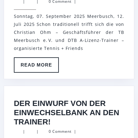
+
|
|
0 Comment
|
FRIENDS
Sonntag, 07. September 2025 Meerbusch, 12.
TURNIER
Juli 2025 Schon traditionell trifft sich die von
MEETS
Christian Ohm – Geschäftsführer der TB
ITF-
Meerbusch e. V. und DTB A-Lizenz-Trainer –
TURNIER
organisierte Tennis + Friends
IN
MEERBUSCH
READ
READ MORE
MORE
DER EINWURF VON DER
EINWECHSELBANK AN DEN
DER
TRAINER!
EINWURF
|
|
0 Comment
|