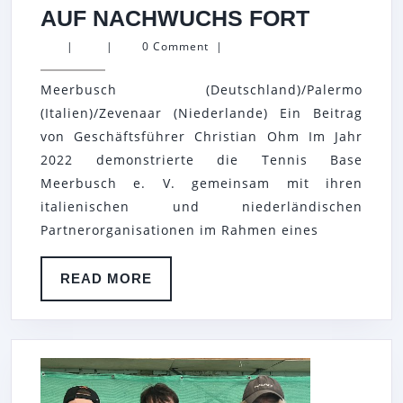
TB
AUF NACHWUCHS FORT
MEERB
|
|
0 Comment
|
E.
Meerbusch (Deutschland)/Palermo
V.
(Italien)/Zevenaar (Niederlande) Ein Beitrag
SETZT
von Geschäftsführer Christian Ohm Im Jahr
EU-
2022 demonstrierte die Tennis Base
PROJEK
Meerbusch e. V. gemeinsam mit ihren
MIT
italienischen und niederländischen
FOKUS
Partnerorganisationen im Rahmen eines
AUF
READ
READ MORE
NACHW
MORE
FORT