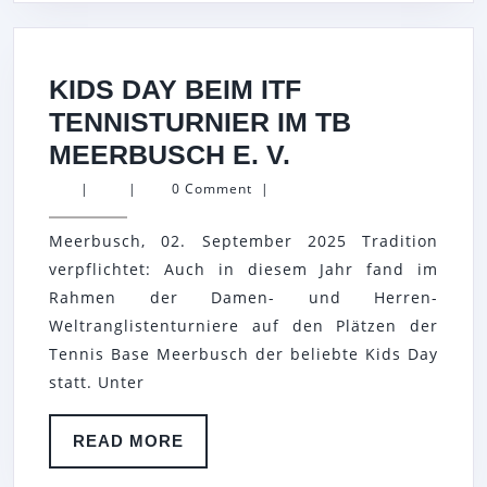
08.
OKTOBER
2025
KIDS DAY BEIM ITF
TENNISTURNIER IM TB
KIDS
MEERBUSCH E. V.
DAY
|
|
0 Comment
|
BEIM
Meerbusch, 02. September 2025 Tradition
ITF
verpflichtet: Auch in diesem Jahr fand im
TENNISTURNI
Rahmen der Damen- und Herren-
IM
Weltranglistenturniere auf den Plätzen der
TB
Tennis Base Meerbusch der beliebte Kids Day
MEERBUSCH
statt. Unter
E.
READ
READ MORE
V.
MORE