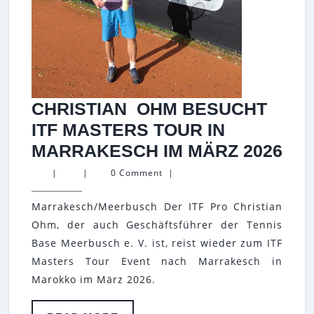
CHRISTIAN OHM BESUCHT
ITF MASTERS TOUR IN
CH
MARRAKESCH IM MÄRZ 2026
OH
|
|
0 Comment
|
BE
Marrakesch/Meerbusch Der ITF Pro Christian
ITF
Ohm, der auch Geschäftsführer der Tennis
MA
Base Meerbusch e. V. ist, reist wieder zum ITF
TO
Masters Tour Event nach Marrakesch in
IN
Marokko im März 2026.
MA