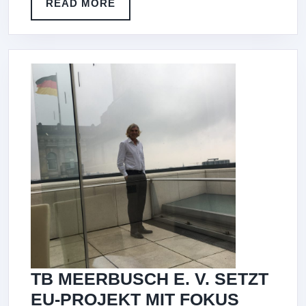
IM
READ
READ MORE
MORE
MÄ
202
TB MEERBUSCH E. V. SETZT
EU-PROJEKT MIT FOKUS