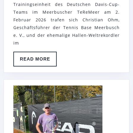
Trainingseinheit des Deutschen Davis-Cup-
MEERBUSCH
Teams im Meerbuscher TeReMeer am 2.
E.
Februar 2026 trafen sich Christian Ohm,
V.
Geschäftsführer der Tennis Base Meerbusch
–
e. V., und der ehemalige Hallen-Weltrekordler
GESCHÄFTSFÜ
im
CHRISTIAN
READ
READ MORE
OHM
MORE