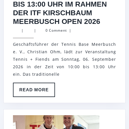
BIS 13:00 UHR IM RAHMEN
DER ITF KIRSCHBAUM
TENNIS
MEERBUSCH OPEN 2026
+
|
|
0 Comment
|
FRIEND
Geschäftsführer der Tennis Base Meerbusch
TURNIE
e. V., Christian Ohm, lädt zur Veranstaltung
AM
Tennis + Fiends am Sonntag, 06. September
SONNTA
2026 in der Zeit von 10:00 bis 13:00 Uhr
06.
ein. Das traditionelle
SEPTE
2026
READ
READ MORE
MORE
VON
10:00
BIS
13:00