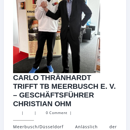
UHR
IM
RAHME
DER
ITF
KIRSC
MEERB
OPEN
2026
CARLO THRÄNHARDT
TRIFFT TB MEERBUSCH E. V.
– GESCHÄFTSFÜHRER
CARLO
CHRISTIAN OHM
THRÄNHARDT
|
|
0 Comment
|
TRIFFT
Meerbusch/Düsseldorf Anlässlich der
TB