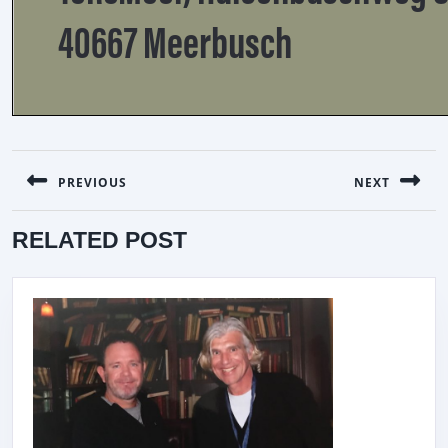
BEITRAGSNAVIGATION
PREVIOUS
NEXT
Previous
Next
RELATED POST
post:
post: