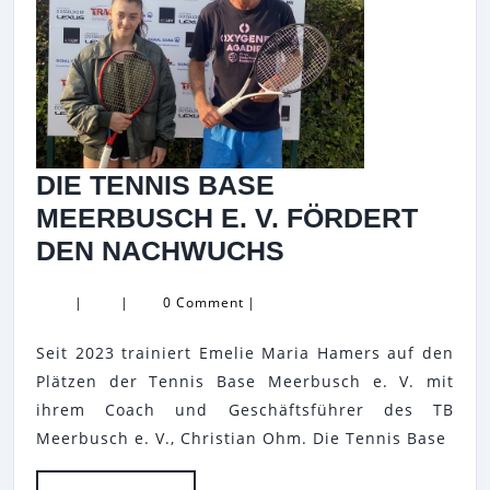
DIE TENNIS BASE
MEERBUSCH E. V. FÖRDERT
DIE
DEN NACHWUCHS
TENNIS
|
|
0 Comment
|
BASE
MEERBUSCH
Seit 2023 trainiert Emelie Maria Hamers auf den
E.
Plätzen der Tennis Base Meerbusch e. V. mit
V.
ihrem Coach und Geschäftsführer des TB
Meerbusch e. V., Christian Ohm. Die Tennis Base
FÖRDERT
DEN