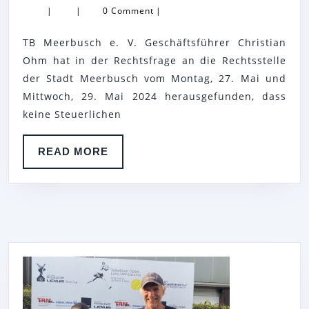
|
|
0 Comment
|
E.
V.
TB Meerbusch e. V. Geschäftsführer Christian
IST
Ohm hat in der Rechtsfrage an die Rechtsstelle
RECHTLICH
der Stadt Meerbusch vom Montag, 27. Mai und
Mittwoch, 29. Mai 2024 herausgefunden, dass
GEPRÜFT
keine Steuerlichen
UND
UNBEANSTAND
READ
READ MORE
MORE