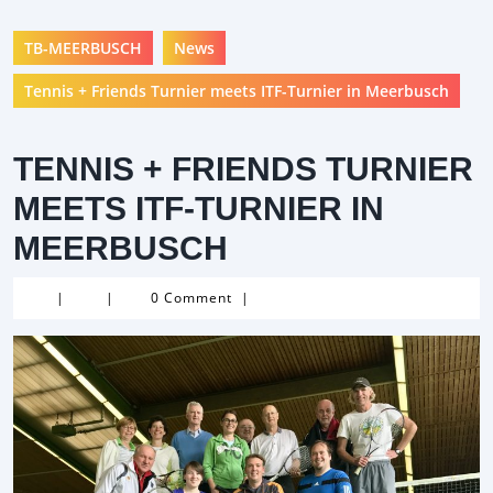
TB-MEERBUSCH
News
Tennis + Friends Turnier meets ITF-Turnier in Meerbusch
TENNIS + FRIENDS TURNIER
MEETS ITF-TURNIER IN
MEERBUSCH
|
|
0 Comment
|