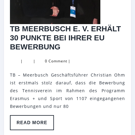
TB MEERBUSCH E. V. ERHÄLT
30 PUNKTE BEI IHRER EU
TB
BEWERBUNG
MEERBUSCH
|
|
0 Comment
|
E.
V.
TB – Meerbusch Geschäftsführer Christian Ohm
ERHÄLT
ist erstmals stolz darauf, dass die Bewerbung
30
des Tennisverein im Rahmen des Programm
Erasmus + und Sport von 1107 eingegangenen
PUNKTE
Bewerbungen und nur 80
BEI
IHRER
READ
READ MORE
EU
MORE