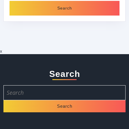
x
Search
Search
for: