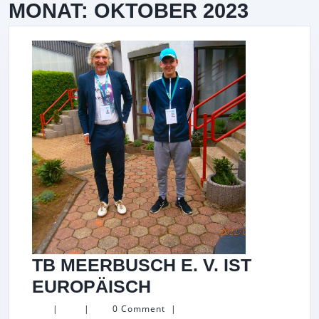
MONAT:
OKTOBER 2023
TB MEERBUSCH E. V. IST
TB
EUROPÄISCH
MEERBUSCH
|
|
0 Comment
|