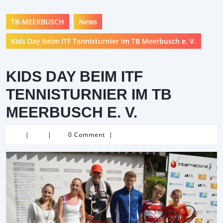
TB-MEERBUSCH
News
Kids Day beim ITF Tennisturnier im TB Meerbusch e. V.
KIDS DAY BEIM ITF
TENNISTURNIER IM TB
MEERBUSCH E. V.
|
|
0 Comment
|