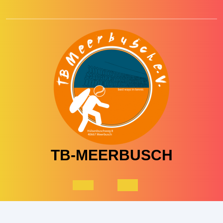
Skip
to
content
TB-MEERBUSCH
Open
Button