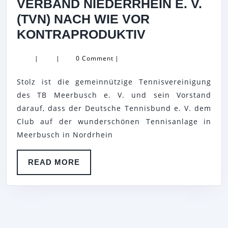
VERBAND NIEDERRHEIN E. V.
(TVN) NACH WIE VOR
TB
KONTRAPRODUKTIV
MEERBUSCH
|
|
0 Comment
|
E.V.
RICHTET
Stolz ist die gemeinnützige Tennisvereinigung
EINZELTENN
des TB Meerbusch e. V. und sein Vorstand
AUS
darauf, dass der Deutsche Tennisbund e. V. dem
Club auf der wunderschönen Tennisanlage in
DES
Meerbusch in Nordrhein
DEUTSCHEN
TENNIS
READ
READ MORE
BUNDES
MORE
E.
V.
(DTB)