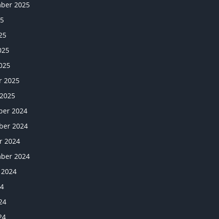
ber 2025
25
25
025
025
r 2025
 2025
er 2024
er 2024
r 2024
ber 2024
 2024
24
24
24