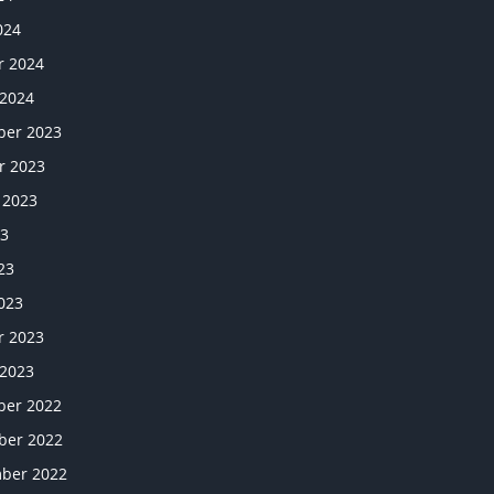
024
r 2024
 2024
er 2023
r 2023
 2023
23
23
023
r 2023
 2023
er 2022
er 2022
ber 2022