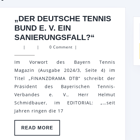
„DER DEUTSCHE TENNIS
BUND E. V. EIN
„DER
SANIERUNGSFALL?“
DEUTSCHE
|
|
0 Comment
|
TENNIS
Im Vorwort des Bayern Tennis
BUND
Magazin (Ausgabe 2024/3, Seite 4) im
E.
Titel „FINANZDRAMA DTB“ schreibt der
V.
Präsident des Bayerischen Tennis-
EIN
Verbandes e. V., Herr Helmut
SANIERUN
Schmidbauer, im EDITORIAL: „…seit
Jahren ringen die 17
READ
READ MORE
MORE