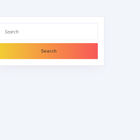
Search
for:
GSFALL?“