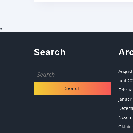
x
Search
Ar
Search
August
for:
Juni 20
Februa
Januar
Dezemb
Novemb
Oktobe