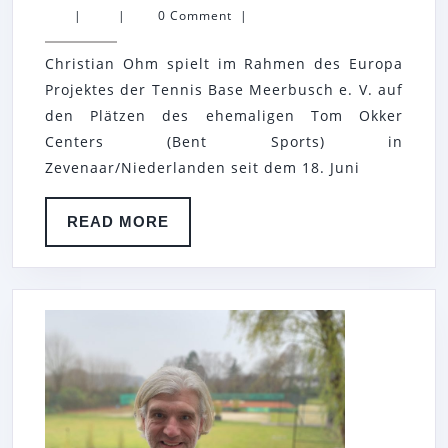
PROJEKT
|
|
0 Comment
|
DER
Christian Ohm spielt im Rahmen des Europa
TENNIS
Projektes der Tennis Base Meerbusch e. V. auf
BASE
den Plätzen des ehemaligen Tom Okker
MEERBUSCH
Centers (Bent Sports) in
E.
Zevenaar/Niederlanden seit dem 18. Juni
V.
READ
READ MORE
MORE