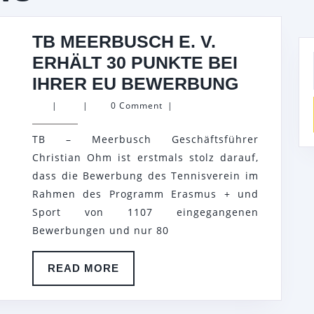
TB MEERBUSCH E. V.
ERHÄLT 30 PUNKTE BEI
TB
IHRER EU BEWERBUNG
MEERBU
|
|
0 Comment
|
E.
TB – Meerbusch Geschäftsführer
V.
Christian Ohm ist erstmals stolz darauf,
ERHÄLT
dass die Bewerbung des Tennisverein im
30
Rahmen des Programm Erasmus + und
PUNKTE
Sport von 1107 eingegangenen
BEI
Bewerbungen und nur 80
IHRER
READ
READ MORE
EU
MORE
BEWER