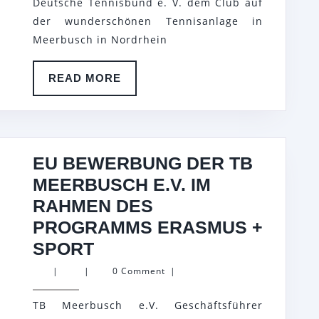
Deutsche Tennisbund e. V. dem Club auf
DES
der wunderschönen Tennisanlage in
DEUTSCHE
Meerbusch in Nordrhein
TENNIS
READ
READ MORE
BUNDES
MORE
E.
V.
(DTB)
EU BEWERBUNG DER TB
–
MEERBUSCH E.V. IM
TENNIS
RAHMEN DES
VERBAND
PROGRAMMS ERASMUS +
NIEDERRHE
EU
SPORT
E.
BEWERBUNG
V.
|
|
0 Comment
|
DER
(TVN)
TB Meerbusch e.V. Geschäftsführer
TB
NACH