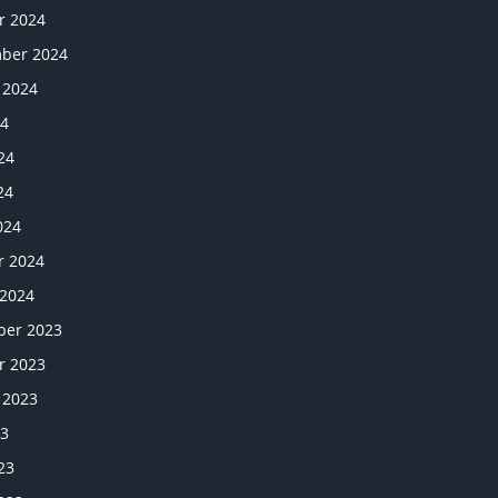
r 2024
ber 2024
 2024
24
24
24
024
r 2024
 2024
er 2023
r 2023
 2023
23
23