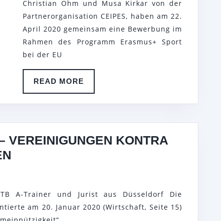
Christian Ohm und Musa Kirkar von der
MEERBUSCH
WIE
Partnerorganisation CEIPES, haben am 22.
E.V.
VOR
April 2020 gemeinsam eine Bewerbung im
IM
KONTRAPR
Rahmen des Programm Erasmus+ Sport
RAHMEN
bei der EU
DES
READ
READ MORE
PROGRAMMS
MORE
ERASMUS
+
SPORT
 – VEREINIGUNGEN KONTRA
AUFGEFALLEN:
EN
TENNIS
–
TB A-Trainer und Jurist aus Düsseldorf Die
VEREINIGUNGEN
ierte am 20. Januar 2020 (Wirtschaft, Seite 15)
KONTRA
meinnützigkeit“,