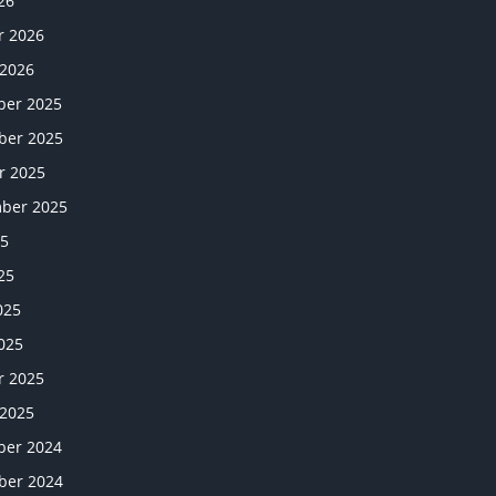
26
r 2026
 2026
er 2025
er 2025
r 2025
ber 2025
25
25
025
025
r 2025
 2025
er 2024
er 2024