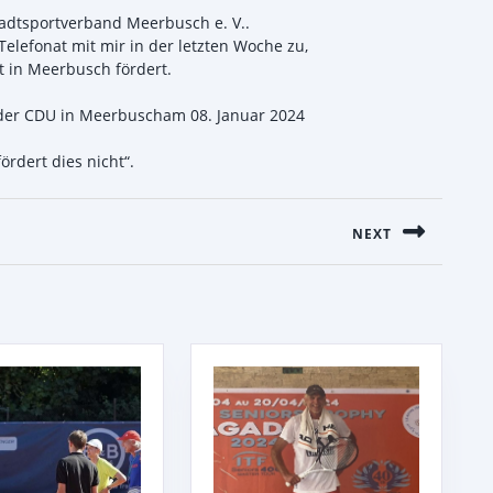
tadtsportverband Meerbusch e. V..
elefonat mit mir in der letzten Woche zu,
 in Meerbusch fördert.
e der CDU in Meerbuscham 08. Januar 2024
ördert dies nicht“.
ON
NEXT
Next
post: