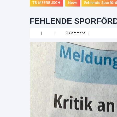
TB-MEERBUSCH
News
Fehlende Sporför
FEHLENDE SPORFÖR
|
|
0 Comment
|