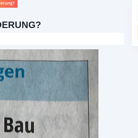
derung?
DERUNG?