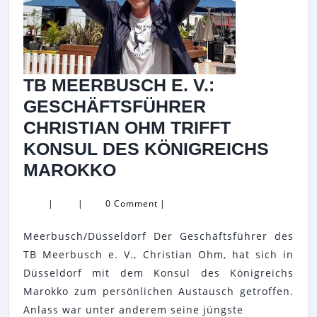
TB MEERBUSCH E. V.:
GESCHÄFTSFÜHRER
CHRISTIAN OHM TRIFFT
KONSUL DES KÖNIGREICHS
TB
MAROKKO
MEERBUSCH
|
|
0 Comment
|
E.
V.:
Meerbusch/Düsseldorf Der Geschäftsführer des
GESCHÄFTSFÜHRER
TB Meerbusch e. V., Christian Ohm, hat sich in
CHRISTIAN
Düsseldorf mit dem Konsul des Königreichs
Marokko zum persönlichen Austausch getroffen.
OHM
Anlass war unter anderem seine jüngste