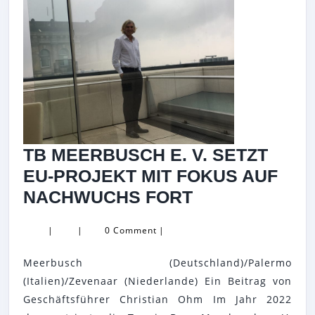
TB MEERBUSCH E. V. SETZT
EU-PROJEKT MIT FOKUS AUF
TB
NACHWUCHS FORT
MEERBUSCH
|
|
0 Comment
|
E.
V.
Meerbusch (Deutschland)/Palermo
SETZT
(Italien)/Zevenaar (Niederlande) Ein Beitrag von
EU-
Geschäftsführer Christian Ohm Im Jahr 2022