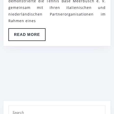
demonstrierte die Tennis Base Meerbusch e. V.
PROJEKT
gemeinsam mit ihren italienischen und
MIT
niederländischen Partnerorganisationen im
FOKUS
Rahmen eines
AUF
NACHWUCHS
READ
READ MORE
FORT
MORE
Search
for: