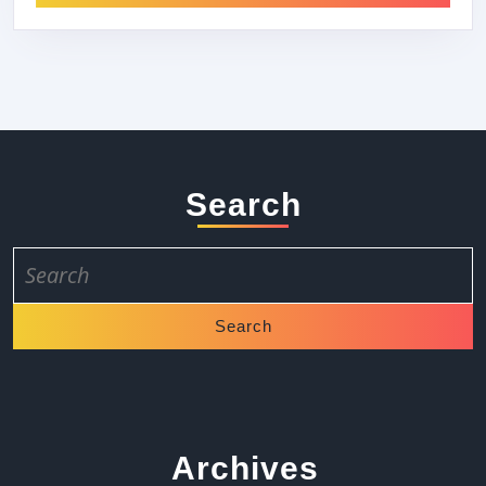
Search
Search
for:
Archives