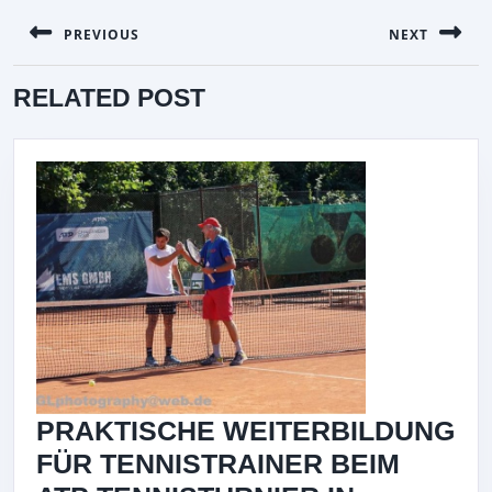
BEITRAGSNAVIGATION
PREVIOUS
NEXT
Previous
Next
RELATED POST
post:
post:
PRAKTISCHE WEITERBILDUNG
FÜR TENNISTRAINER BEIM