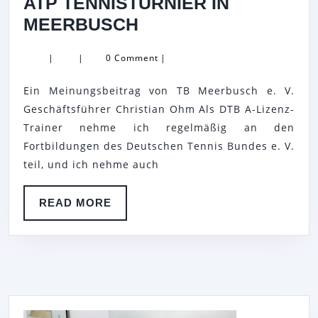
ATP TENNISTURNIER IN
PRAKTISCHE
MEERBUSCH
WEITERBILDUNG
|
|
0 Comment
|
FÜR
TENNISTRAINER
Ein Meinungsbeitrag von TB Meerbusch e. V.
BEIM
Geschäftsführer Christian Ohm Als DTB A-Lizenz-
ATP
Trainer nehme ich regelmäßig an den
Fortbildungen des Deutschen Tennis Bundes e. V.
TENNISTURNIER
teil, und ich nehme auch
IN
MEERBUSCH
READ
READ MORE
MORE