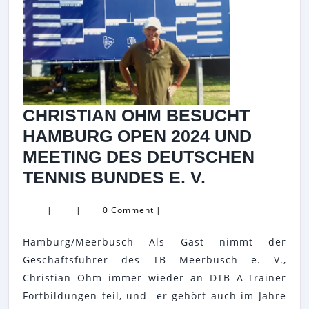
E.
V.
(TVN)
NACH
WIE
CHRISTIAN OHM BESUCHT
VOR
HAMBURG OPEN 2024 UND
KONTRAPRO
MEETING DES DEUTSCHEN
CHRISTIAN
TENNIS BUNDES E. V.
OHM
|
|
0 Comment
|
BESUCHT
HAMBURG
Hamburg/Meerbusch Als Gast nimmt der
OPEN
Geschäftsführer des TB Meerbusch e. V.,
2024
Christian Ohm immer wieder an DTB A-Trainer
Fortbildungen teil, und er gehört auch im Jahre
UND