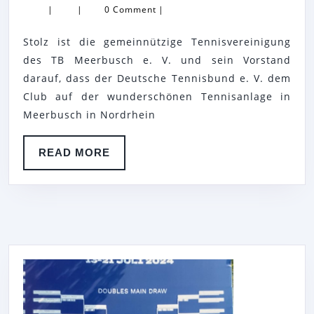
|
|
0 Comment
|
E.V.
RICHTET
Stolz ist die gemeinnützige Tennisvereinigung
EINZELTENN
des TB Meerbusch e. V. und sein Vorstand
AUS
darauf, dass der Deutsche Tennisbund e. V. dem
Club auf der wunderschönen Tennisanlage in
DES
Meerbusch in Nordrhein
DEUTSCHEN
TENNIS
READ
READ MORE
BUNDES
MORE
E.
V.
(DTB)
–
TENNIS
VERBAND
NIEDERRHEI