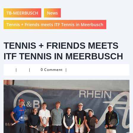
TB-MEERBUSCH
News
Tennis + Friends meets ITF Tennis in Meerbusch
TENNIS + FRIENDS MEETS
ITF TENNIS IN MEERBUSCH
|
|
0 Comment
|