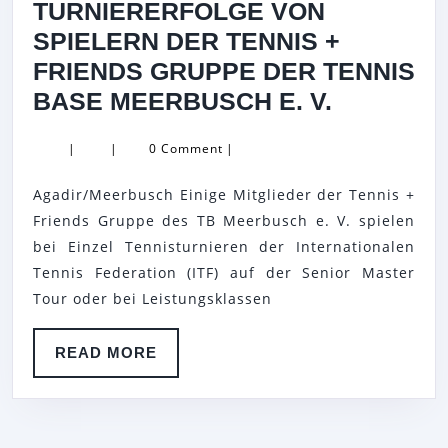
TURNIERERFOLGE VON
SPIELERN DER TENNIS +
FRIENDS GRUPPE DER TENNIS
TURNIER
BASE MEERBUSCH E. V.
VON
|
|
0 Comment
|
SPIELER
DER
Agadir/Meerbusch Einige Mitglieder der Tennis +
TENNIS
Friends Gruppe des TB Meerbusch e. V. spielen
+
bei Einzel Tennisturnieren der Internationalen
Tennis Federation (ITF) auf der Senior Master
FRIENDS
Tour oder bei Leistungsklassen
GRUPPE
DER
READ
READ MORE
TENNIS
MORE
BASE
MEERBU