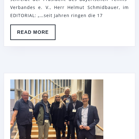
V.
Verbandes e. V., Herr Helmut Schmidbauer, im
EIN
EDITORIAL: „…seit Jahren ringen die 17
SANIERUNG
READ
READ MORE
MORE