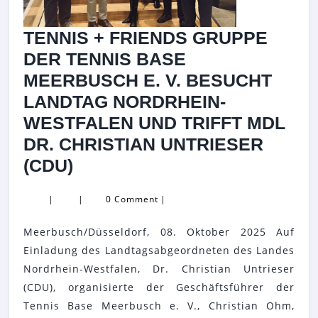
TENNIS + FRIENDS GRUPPE
DER TENNIS BASE
MEERBUSCH E. V. BESUCHT
LANDTAG NORDRHEIN-
WESTFALEN UND TRIFFT MDL
DR. CHRISTIAN UNTRIESER
TENNIS
(CDU)
+
|
|
0 Comment
|
FRIENDS
GRUPPE
Meerbusch/Düsseldorf, 08. Oktober 2025 Auf
DER
Einladung des Landtagsabgeordneten des Landes
TENNIS
Nordrhein-Westfalen, Dr. Christian Untrieser
(CDU), organisierte der Geschäftsführer der
BASE
Tennis Base Meerbusch e. V., Christian Ohm,
MEERBUSCH