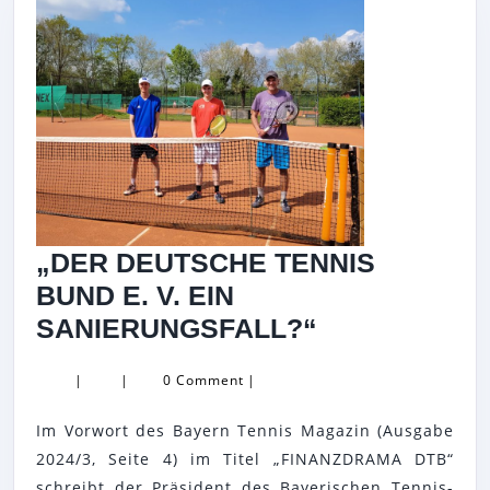
„DER DEUTSCHE TENNIS
BUND E. V. EIN
„DER
SANIERUNGSFALL?“
DEUTSCHE
|
|
0 Comment
|
TENNIS
BUND
Im Vorwort des Bayern Tennis Magazin (Ausgabe
E.
2024/3, Seite 4) im Titel „FINANZDRAMA DTB“
schreibt der Präsident des Bayerischen Tennis-