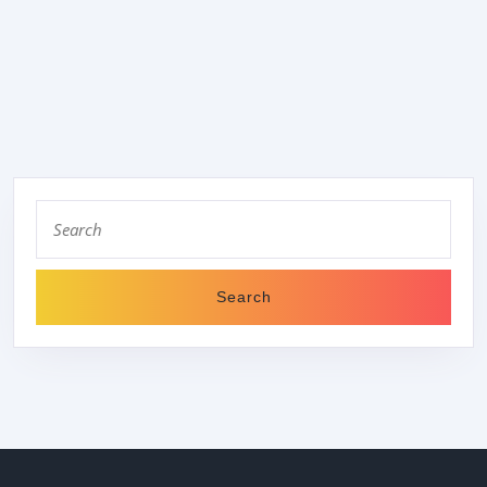
E.
V.
Search
for: