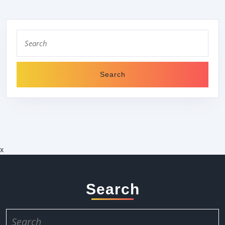
UHR
IM
Search
RAHME
for:
DER
ITF
KIRSC
MEERB
OPEN
2026
x
Search
Search
for: